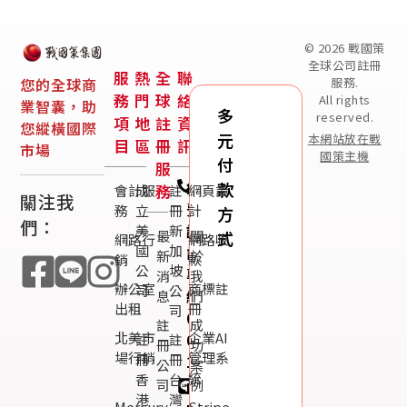
© 2026 戰國策
全球公司註冊
服
熱
全
聯
您的全球商
服務.
務
門
球
絡
All rights
業智囊，助
多
reserved.
項
地
註
資
您縱橫國際
元
本網站放在戰
目
區
冊
訊
市場
國策主機
付
服
免
款
務
會計服
成
註
網頁設
關注我
費
務
立
冊
計
方
們：
諮
美
新
最
關
式
網路行
網路收
國
加
詢
新
於
銷
款
公
坡
專
消
我
辦公室
商標註
司
公
線：
息
們
出租
冊
司
0800-
註
成
北美市
企業AI
003-
註
註
冊
功
場行銷
管理系
冊
冊
191
公
案
統
香
台
司
例
Line
港
灣
Mercury
Stripe