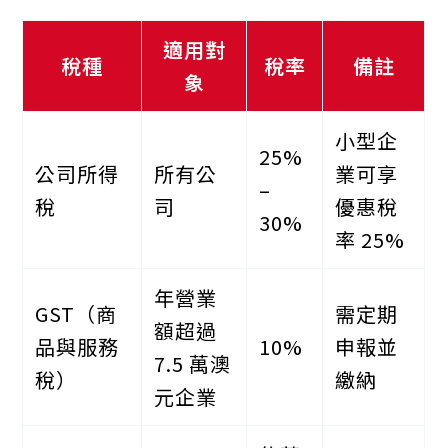
適用對
稅種
稅率
備註
象
小型企
25%
公司所得
所有公
業可享
–
稅
司
優惠稅
30%
率 25%
年營業
GST（商
需定期
額超過
品與服務
10%
申報並
7.5 萬澳
稅）
繳納
元企業