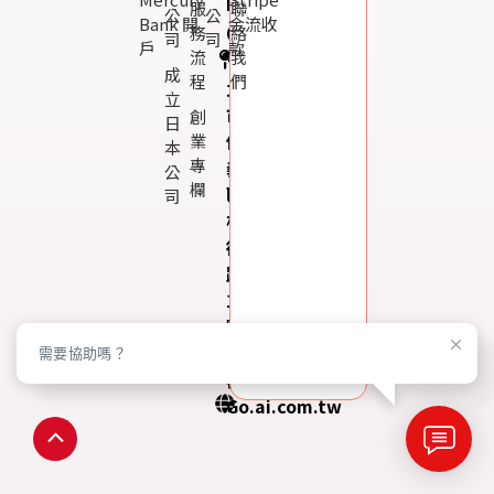
ID：
服
聯
公
公
Bank 開
金流收
@119m
務
絡
司
司
戶
款
流
我
台
成
程
們
北
立
市
創
日
信
業
本
專
義
公
欄
區
司
松
德
路
159
號
13
需要協助嗎？
樓
Go.ai.com.tw
返
回