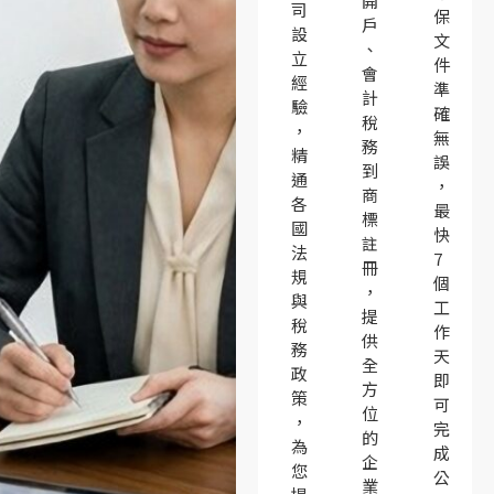
開
司
保
戶
設
文
、
立
件
會
經
準
計
驗
確
稅
，
無
務
精
誤
到
通
，
商
各
最
標
國
快
註
法
7
冊
規
個
，
與
工
提
稅
作
供
務
天
全
政
即
方
策
可
位
，
完
的
為
成
企
您
公
業