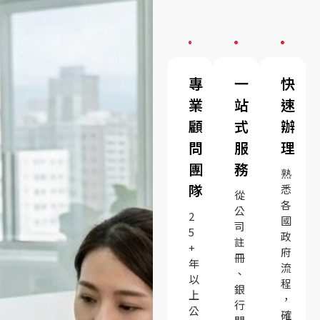
專
一
快
業
站
速
顧
式
辦
問
服
理
團
務
熟
隊
悉
從
各
公
2
國
司
5
政
註
+
府
冊
年
流
、
以
程
銀
上
，
行
公
確