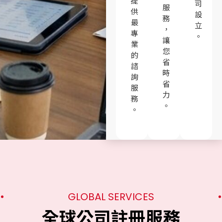
提
司
服
供
設
務
最
立
，
專
。
讓
業
您
的
省
諮
時
詢
省
服
力
務
。
。
GLOBAL SERVICES
全球公司註冊服務