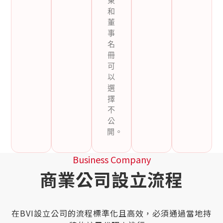
東
和
董
事
名
冊
可
以
選
擇
不
公
開。
Business Company
商業公司設立流程
在BVI設立公司的流程標準化且高效，必須通過當地持