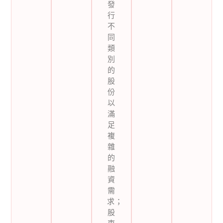
發
行
不
同
類
別
的
股
份
以
滿
足
複
雜
的
融
資
需
求；
股