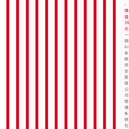
–
有
疑
的
體
價
提
問，
網
行
了
了
解
值
供
提
站
銷、
解
更
3
更
Stripe
升
美
內
多
多
元
申
客
觀
容
一
請
戶
大
行
個
諮
滿
方
銷
AI
詢
意
且
等。
系
的
度。
功
統
服
能
了
完
務
，
高
解
了
全
更
讓
效。
解
多
管
更
您
多
理
的
了
公
客
解
司
更
戶
多
營
可
運
以
系
輕
統
鬆
包
便