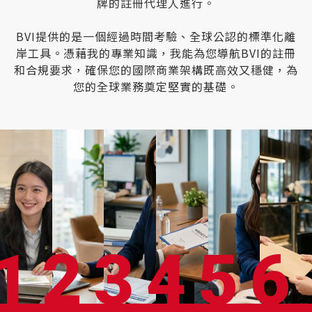
牌的註冊代理人進行。
BVI提供的是一個經過時間考驗、全球公認的標準化離
岸工具。憑藉我的專業知識，我能為您導航BVI的註冊
和合規要求，確保您的國際商業架構既高效又穩健，為
您的全球業務奠定堅實的基礎。
1
2
3
4
5
6