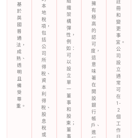
組
註
基
擁
本
織
冊
於
有
地
架
和
英
極
稅
構
變
國
高
項，
彈
更
普
的
包
性，
事
通
認
括
例
宜。
法，
可
公
如：
公
成
度，
司
可
司
熟、
這
所
以
設
透
意
得
設
立
明
味
稅、
立
通
且
著
資
單
常
備
在
本
一
可
受
開
利
董
在
尊
設
得
事
1-
重。
銀
稅、
和
2
行
股
股
個
帳
息
東；
工
戶、
稅
董
作
進
或
事
日