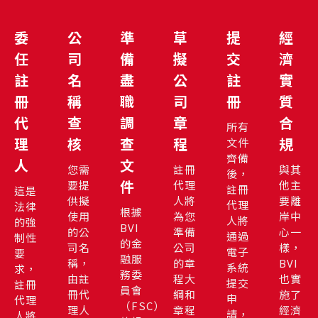
委
公
準
草
提
經
任
司
備
擬
交
濟
註
名
盡
公
註
實
冊
稱
職
司
冊
質
代
查
調
章
合
所有
理
核
查
程
規
文件
齊備
人
文
您需
註冊
與其
後，
件
要提
代理
他主
註冊
這是
供擬
人將
要離
代理
法律
根據
使用
為您
岸中
人將
的強
BVI
的公
準備
心一
通過
制性
的金
司名
公司
樣，
電子
要
融服
稱，
的章
BVI
系統
求，
務委
由註
程大
也實
提交
註冊
員會
冊代
綱和
施了
申
代理
（FSC）
理人
章程
經濟
請，
人將