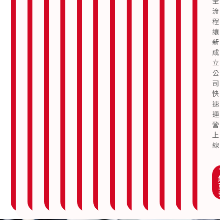
全
流
程
讓
新
成
立
公
司
快
速
運
營
上
線