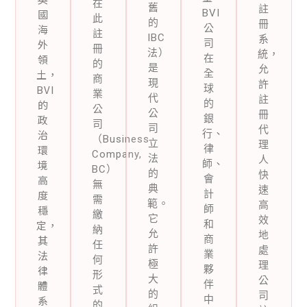
在
舊
註
國
BVI
此
的
冊
海
公
註
IBC
系
外
司
冊
法）
統，
領
在
的
是
允
土，
全
商
現
許
BVI
球
業
代
註
的
的
公
公
冊
政
銀
司
司
代
治
行、
（Business
立
理
環
律
Company,
法
人
境
師、
BC）
的
快
高
會
無
典
速
度
計
需
範。
高
穩
師
繳
它
效
定，
和
納
允
地
其
商
任
許
處
法
業
何
極
理
律
夥
形
大
公
體
伴
式
的
司
系
中
的