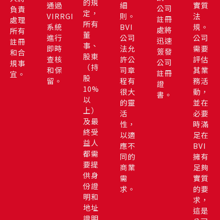
的規
通過
細
實質
公司
負責
定，
VIRRGIN
則。
法
註冊
處理
所有
系統
BVI
規。
處將
所有
董
進行
公司
公司
迅速
註冊
事、
即時
法允
需要
簽發
和合
股東
查核
許公
評估
公司
規事
（持
和保
司章
其業
註冊
宜。
股
留。
程有
務活
證
10%
很大
動，
書。
以
的靈
並在
上）
活
必要
及最
性，
時滿
終受
以適
足在
益人
應不
BVI
都需
同的
擁有
要提
商業
足夠
供身
需
實質
份證
求。
的要
明和
求，
地址
這是
證明