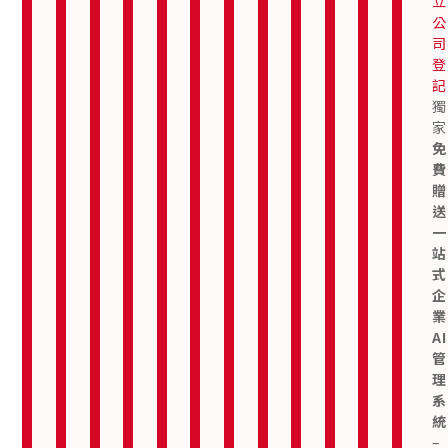
規
立
件
刷
關
網
要
幫
申
標
預
劃
公
公
卡
鍵。
上
一
助
準
報
維
約
司
司
機
我
的
環。
您
備
服
護
安
財
登
註
制
們
門
我
提
與
務
與
排
務
記
銷
(限
免
面。
們
升
提
續
與
報
獨
台
費
我
提
管
服
交
文
展
家
陪
表
灣
贈
們
供
理
務
件
免
同
編
公
送
提
專
效
公
保
侵
費
制
法
司)，
AI
供
業
能，
司
管
權
開
贈
如
客
全
的
優
律
章
與
保
送
戶
審
果
服
方
網
化
諮
程
管
護
一
後
計
你
系
位
路
經
詢
草
理
諮
站
續
服
是
統
，
的
行
營
支
擬
詢
式
要
幫
網
銷
模
支
務
援
企
做
助
頁
服
式，
援
安
註
業
國
您
設
務
，
實
排
了
冊
AI
解
際
實
計
包
現
了
證
更
了
管
解
市
時
服
括
可
多
書
解
了
更
理
場，
解
務
，
SEO、
持
更
解
多
領
了
系
多
我
答
確
社
續
更
解
取
多
統
們
客
保
群
發
更
多
–
也
戶
您
媒
展。