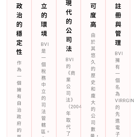
現
政
立
可
註
代
治
的
度
冊
的
的
環
高
與
公
穩
境
管
由
司
定
理
於
BVI
法
其
性
是
BVI
悠
一
BVI
擁
作
久
個
的
有
為
的
稅
《商
一
一
歷
務
業
個
個
史
中
公
名
擁
和
立
司
為
有
龐
的
法》
VIRRGIN
自
大
司
（2004
的
治
的
法
年
先
政
公
管
取
進
府
司
轄
代
電
的
數
區。
了
子
英
量，