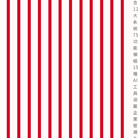
含
捷
1
地
大
進
系
行
統
支
7
付，
功
幫
能
助
模
您
組
增
1
加
種
銷
AI
售
工
機
具
會。
涵
蓋
了
企
解
業
更
多
營
運