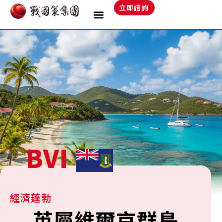
跳
立即諮詢
至
主
要
內
容
BVI
經濟蓬勃
英屬維爾京群島