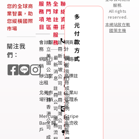
服
熱
全
聯
您的全球商
服務.
務
門
球
絡
All rights
業智囊，助
多
reserved.
項
地
註
資
您縱橫國際
元
本網站放在戰
目
區
冊
訊
市場
國策主機
付
服
免
款
務
會計服
成
註
網頁設
關注我
費
務
立
冊
計
方
們：
諮
美
新
最
關
式
網路行
網路收
國
加
詢
新
於
銷
款
公
坡
專
消
我
辦公室
商標註
司
公
線：
息
們
出租
冊
司
0800-
註
成
北美市
企業AI
003-
註
註
冊
功
場行銷
管理系
冊
冊
191
公
案
統
香
台
司
例
Line
港
灣
Mercury
Stripe
ID：
服
聯
公
公
Bank 開
金流收
@119m
務
絡
司
司
戶
款
流
我
台
成
程
們