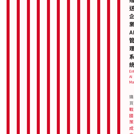
冊
戶
務
務
冊
援
制
系
計
銷
導
服
協
Secretarial
服
Trademark
服
Credit
統
Website
Internet
Business
Services
Registration
Card
Design
Marketing
Coachin
務
助
務
務
AI
Customer
Registration
Bank
Accounting
Ongoing
A
Service
註
商
為
專
在
我
Services
Account
and
Support
System
了
業
數
們
冊
標
Opening
Tax
促
且
位
從
地
查
公
公
進
優
具
時
企
址
詢
銀行選擇
會
司
司
您
質
吸
代，
業
提
與
建議
計
名
變
的
的
引
網
診
供
評
(Mercury
帳
稱
更
En
銷
客
力
路
斷、
估
bank銀行
務
AI
查
登
售，
戶
的
行
策
公
Ma
開戶)
處
詢
記
我
服
網
銷
略
司
商
理
與
們
務
站
是
制
秘
標
開
股
購
預
提
是
是
企
定
書
申
戶
稅
權
買
留
供
成
企
業
到
委
請
文
務
轉
戰
免
功
業
成
實
任
提
件
申
註
讓
國
費
企
在
功
施
交
準
報
策
冊
協
贈
業
互
的
跟
年
備
與
成
文
助
送
的
聯
重
進
，
度
商