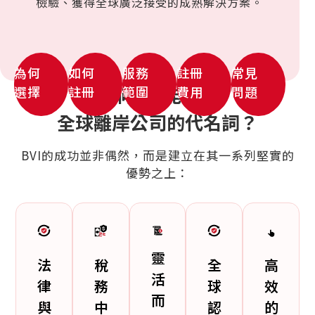
檢驗、獲得全球廣泛接受的成熟解決方案。
為何
如何
服務
註冊
常見
為何BVI能成為
選擇
註冊
範圍
費用
問題
全球離岸公司的代名詞？
BVI的成功並非偶然，而是建立在其一系列堅實的
優勢之上：
靈
法
稅
全
高
活
律
務
球
效
而
與
中
認
的