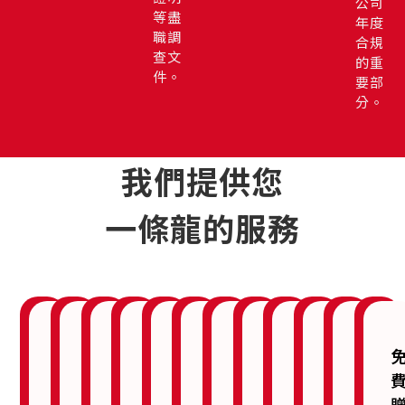
公司
等盡
年度
職調
合規
查文
的重
件。
要部
分。
我們提供您
一條龍的服務
公
銀
秘
會
商
持
刷
AI
網
網
經
司
行
書
計
標
續
卡
客
頁
路
營
註
開
服
稅
註
支
機
服
設
行
輔