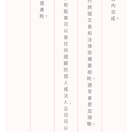
行
遺
和
內
跨
產
股
完
國
稅。
東
成。
交
可
易
以
和
是
法
任
律
何
架
國
構
籍
重
的
組
個
時，
人
通
或
常
法
會
人；
更
公
加
司
順
可
暢。
以