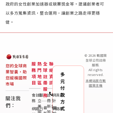
政府的女性創業加速器或競賽獎金等。建議創業者可
以多方蒐集資訊，整合運用，讓創業之路走得更穩
健。
© 2026 戰國策
全球公司註冊
服
熱
全
聯
您的全球商
服務.
務
門
球
絡
All rights
業智囊，助
多
reserved.
項
地
註
資
您縱橫國際
元
本網站放在戰
目
區
冊
訊
市場
國策主機
付
服
免
款
務
會計服
成
註
網頁設
關注我
費
務
立
冊
計
方
們：
諮
美
新
最
關
式
網路行
網路收
國
加
詢