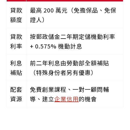
貸款
最高 200 萬元（免擔保品、免保
額度
證人）
貸款
按郵政儲金二年期定儲機動利率
利率
+ 0.575% 機動計息
利息
前二年利息由勞動部全額補貼
補貼
（特殊身份者另有優惠）
配套
免費創業課程、一對一顧問輔
資源
導、建立
企業信用
的機會