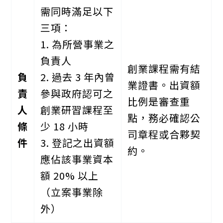
需同時滿足以下
三項：
1. 為所營事業之
負責人
創業課程需有結
負
2. 過去 3 年內曾
業證書。出資額
責
參與政府認可之
比例是審查重
人
創業研習課程至
點，務必確認公
條
少 18 小時
司章程或合夥契
件
3. 登記之出資額
約。
應佔該事業資本
額 20% 以上
（立案事業除
外）