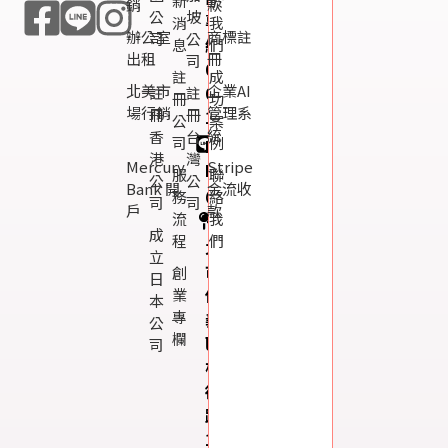
新
於
銷
款
公
坡
專
消
我
辦公室
商標註
司
公
線：
息
們
出租
冊
司
0800-
註
成
北美市
企業AI
003-
註
註
冊
功
場行銷
管理系
冊
冊
191
公
案
統
香
台
司
例
Line
港
灣
Mercury
Stripe
ID：
服
聯
公
公
Bank 開
金流收
@119m
務
絡
司
司
戶
款
流
我
台
成
程
們
北
立
市
創
日
信
業
本
專
義
公
欄
區
司
松
德
路
159