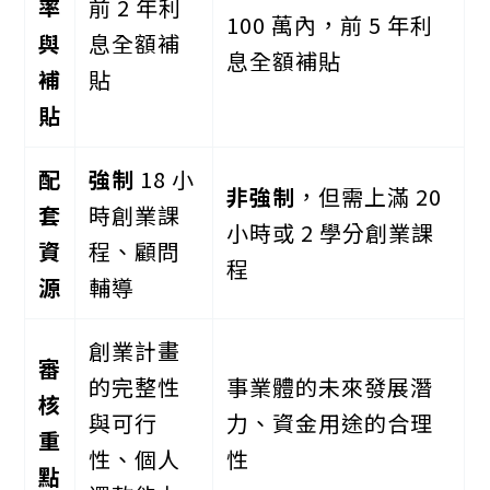
率
前 2 年利
100 萬內，前 5 年利
與
息全額補
息全額補貼
補
貼
貼
配
強制
18 小
非強制
，但需上滿 20
套
時創業課
小時或 2 學分創業課
資
程、顧問
程
源
輔導
創業計畫
審
的完整性
事業體的未來發展潛
核
與可行
力、資金用途的合理
重
性、個人
性
點