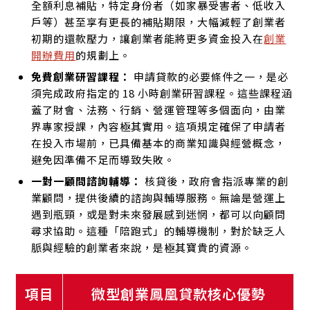
全額利息補貼，特定身份者（如家暴受害者、低收入
戶等）甚至享有更長的補貼期限，大幅減輕了創業者
初期的還款壓力，讓創業者能將更多資金投入在
創業
開辦費用
的規劃上。
免費創業研習課程：
申請貸款的必要條件之一，是必
須完成政府指定的 18 小時創業研習課程。這些課程涵
蓋了財會、法務、行銷、營運管理等多個面向，由業
界專家授課，內容極其實用。這項規定確保了申請者
在投入市場前，已具備基本的商業知識與經營概念，
避免因準備不足而導致失敗。
一對一顧問諮詢輔導：
核貸後，政府會指派專業的創
業顧問，提供後續的諮詢與輔導服務。無論是營運上
遇到瓶頸，或是對未來發展感到迷惘，都可以向顧問
尋求協助。這種「陪跑式」的輔導機制，對於缺乏人
脈與經驗的創業者來說，是極其寶貴的資源。
項目
微型創業鳳凰貸款核心優勢