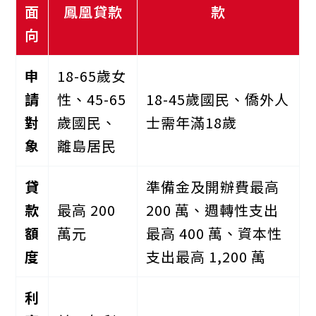
面
鳳凰貸款
款
向
申
18-65歲女
請
性、45-65
18-45歲國民、僑外人
對
歲國民、
士需年滿18歲
象
離島居民
貸
準備金及開辦費最高
款
最高 200
200 萬、週轉性支出
額
萬元
最高 400 萬、資本性
度
支出最高 1,200 萬
利