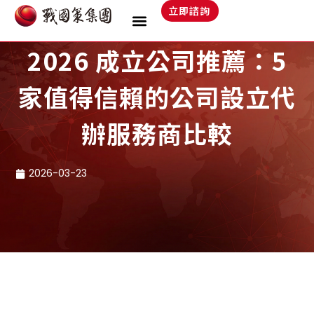
跳
立即諮詢
至
主
2026 成立公司推薦：5
要
內
家值得信賴的公司設立代
容
辦服務商比較
2026-03-23