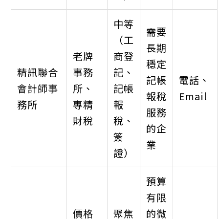
中等
需要
（工
長期
老牌
商登
穩定
精訊聯合
事務
記、
記帳
電話、
會計師事
所、
記帳
報稅
Email
務所
專精
報
服務
財稅
稅、
的企
簽
業
證）
預算
有限
價格
聚焦
的微