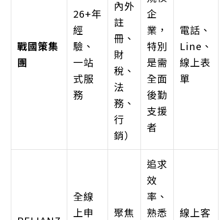
內外
26+年
企
註
經
業，
電話、
冊、
戰國策集
驗、
特別
Line、
財
團
一站
是需
線上表
稅、
式服
全面
單
法
務
後勤
務、
支援
行
者
銷）
追求
效
全線
率、
上申
聚焦
熟悉
線上客