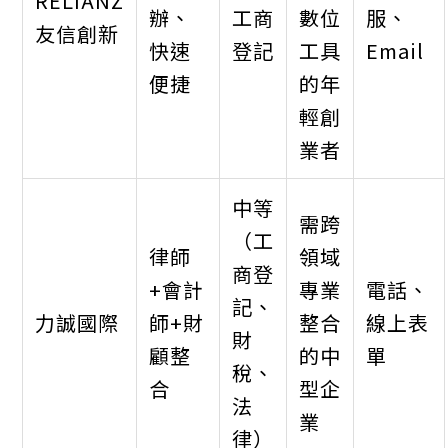
RELIANZ
辦、
工商
數位
服、
友信創新
快速
登記
工具
Email
便捷
的年
輕創
業者
中等
需跨
（工
律師
領域
商登
+會計
專業
電話、
記、
力誠國際
師+財
整合
線上表
財
顧整
的中
單
稅、
合
型企
法
業
律）