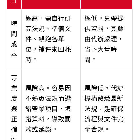
極高。需自行研
極低。只需提
時
究法規、準備文
供資料，其餘
間
件、親跑各單
由代辦處理，
成
位，補件來回耗
省下大量時
本
時。
間。
專
業
風險高。容易因
風險低。代辦
度
不熟悉法規而選
機構熟悉最新
與
錯營業項目、填
法規，能確保
正
錯資料，導致罰
流程與文件完
確
款或延誤。
全合規。
性