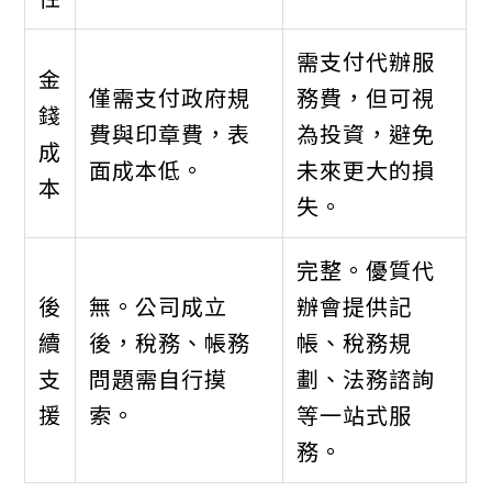
需支付代辦服
金
僅需支付政府規
務費，但可視
錢
費與印章費，表
為投資，避免
成
面成本低。
未來更大的損
本
失。
完整。優質代
後
無。公司成立
辦會提供記
續
後，稅務、帳務
帳、稅務規
支
問題需自行摸
劃、法務諮詢
援
索。
等一站式服
務。