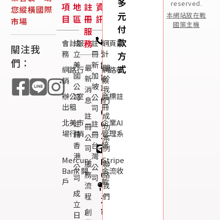
多
reserved.
項
地
註
資
您縱橫國際
元
本網站放在戰
目
區
冊
訊
市場
國策主機
付
服
免
款
務
會計服
成
註
網頁設
關注我
費
務
立
冊
計
方
們：
諮
美
新
最
關
式
網路行
網路收
國
加
詢
新
於
銷
款
公
坡
專
消
我
辦公室
商標註
司
公
線：
息
們
出租
冊
司
0800-
註
成
北美市
企業AI
003-
註
註
冊
功
場行銷
管理系
冊
冊
191
公
案
統
香
台
司
例
Line
港
灣
Mercury
Stripe
ID：
服
聯
公
公
Bank 開
金流收
@119m
務
絡
司
司
戶
款
流
我
台
成
程
們
北
立
市
創
日